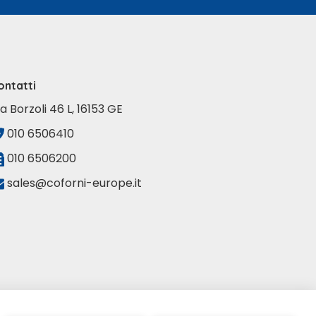
ontatti
ia Borzoli 46 L, 16153 GE
010 6506410
010 6506200
sales@coforni-europe.it