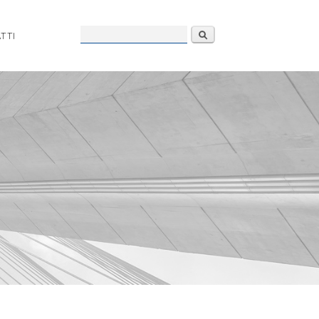
Form di
Cerca
TTI
ricerca