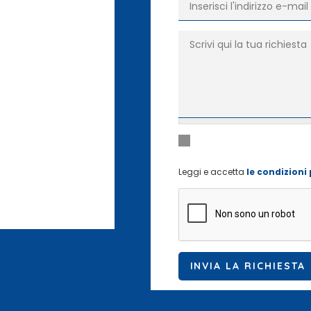
Richiesta
*
Dichiaro di aver letto e di a
Privacy
*
dati personali
Leggi e accetta
le condizioni 