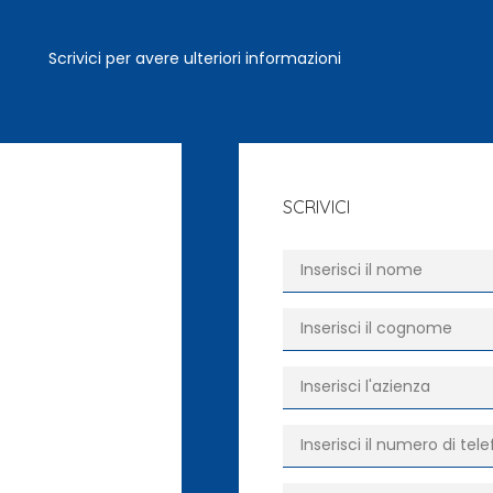
Scrivici per avere ulteriori informazioni
SCRIVICI
Nome
*
Cognome
*
Azienda
*
Telefono
*
E-mail
*