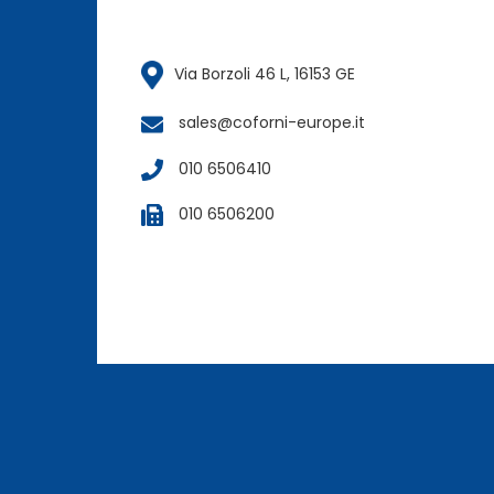
Via Borzoli 46 L, 16153 GE
sales@coforni-europe.it
010 6506410
010 6506200