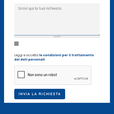
Richiesta
*
Dichiaro di aver letto e di accettare le condizioni per
Privacy
*
il trattamento dei dati personali
Leggi e accetta
le condizioni per il trattamento
dei dati personali