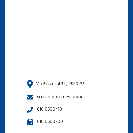
Via Borzoli 46 L, 16153 GE
sales@coforni-europe.it
010 6506410
010 6506200