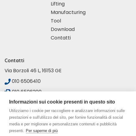
Lifting
Manufacturing
Tool
Download
Contatti
Contatti
Via Borzoli 46 L, 16153 GE
010 6506410
010 6506200
sales@coforni-europe.it
Informazioni sui cookie presenti in questo sito
Utilizziamo i cookie per raccogliere e analizzare informazioni sulle
prestazioni e sull'utilizzo del sito, per fornire funzionalità di social
media e per migliorare e personalizzare contenuti e pubblicità
presenti.
Per saperne di più