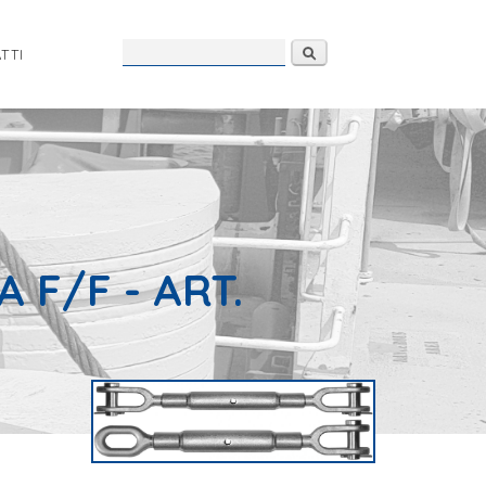
Form di
Cerca
TTI
ricerca
 F/F - ART.