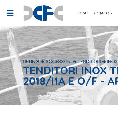
HOME
COMPANY
LIFTING
ACCESSORI
TENDITORI
INOX
TENDITORI INOX TI
2018/I1A E O/F - A