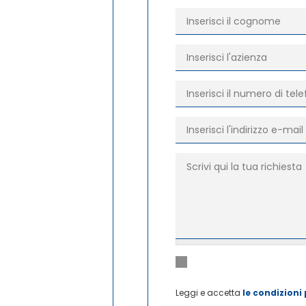
Cognome
*
Azienda
*
Telefono
*
E-mail
*
Richiesta
*
Dichiaro di aver letto e di a
Privacy
*
personali
Leggi e accetta
le condizioni 