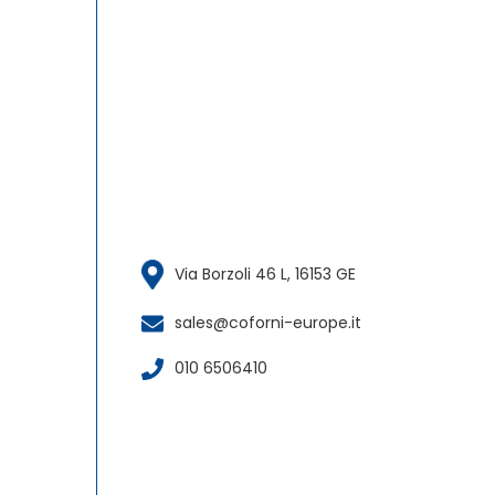
Via Borzoli 46 L, 16153 GE
sales@coforni-europe.it
010 6506410