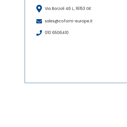
Via Borzoli 46 L, 16153 GE
sales@coforni-europe.it
010 6506410