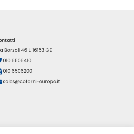
ontatti
ia Borzoli 46 L, 16153 GE
010 6506410
010 6506200
sales@coforni-europe.it