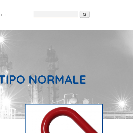
Form di
Cerca
TTI
ricerca
 TIPO NORMALE