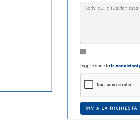
Richiesta
*
Dichiaro di aver letto e di a
Privacy
*
personali
Leggi e accetta
le condizioni 