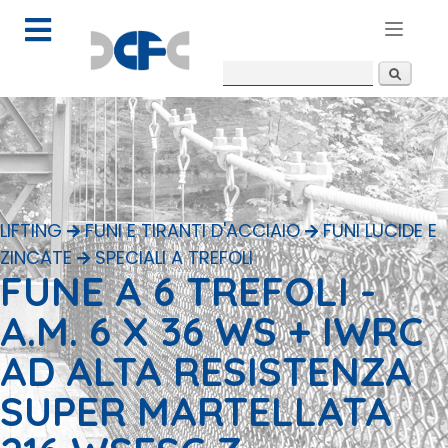
Toggle
navigat
Form di
Cerca
ricerca
LIFTING
FUNI E TIRANTI D'ACCIAIO
FUNI LUCIDE E
ZINCATE
SPECIALI A TREFOLI
FUNE A 6 TREFOLI -
A.M. 6 X 36 WS + IWRC
AD ALTA RESISTENZA
SUPER MARTELLATA