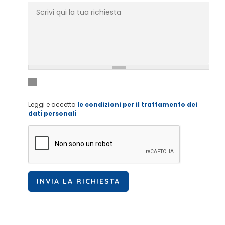
Richiesta
*
Dichiaro di aver letto e di accettare le condizioni per il
Privacy
*
trattamento dei dati personali
Leggi e accetta
le condizioni per il trattamento dei
dati personali